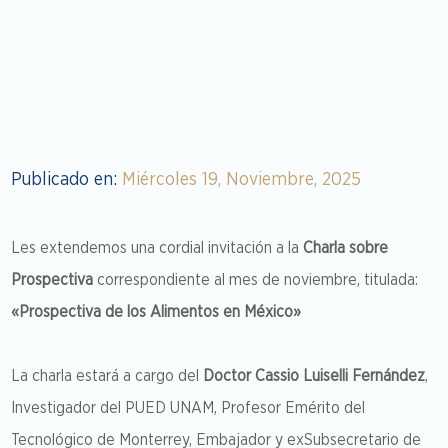
Consejos Directivos
Noticias
Blog
Libro «Futuros y Prospectiva: Una
Estudiosos de prospectiva
Presidentes
Miembros
Futures
Libros
Directores Generales
Publicaciones
cronología»
Cuadernos Prospectivos
Futuribles
Actuales
Breve Bosquejo Histórico de la
Eleonora Barbieri Masini
Centro de Información
Asociados
Resúmenes de revistas
Fundadores
Foresight
Publicado en:
Miércoles 19, Noviembre, 2025
Documentación
Fundación
Journal of Futures Studies
Fallecidos
Presentación
Nosotros
Les extendemos una cordial invitación a la
Charla sobre
Technological Forecasting & Social
Estatutos
Eventos
Prospectiva
correspondiente al mes de noviembre, titulada:
Change
Javier Barros Sierra
«Prospectiva de los Alimentos en México»
Editorial
La charla estará a cargo del
Doctor Cassio Luiselli Fernández
,
Investigador del PUED UNAM, Profesor Emérito del
Tecnológico de Monterrey, Embajador y exSubsecretario de